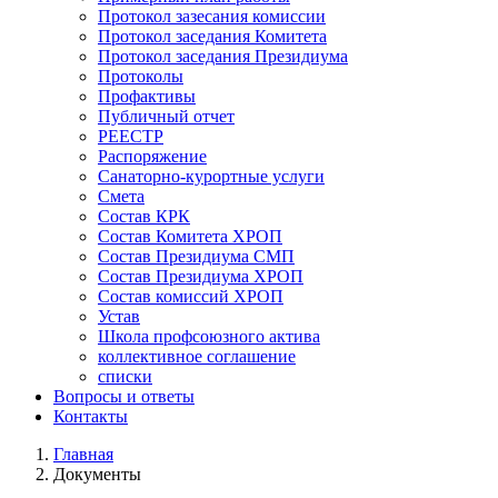
Протокол зазесания комиссии
Протокол заседания Комитета
Протокол заседания Президиума
Протоколы
Профактивы
Публичный отчет
РЕЕСТР
Распоряжение
Санаторно-курортные услуги
Смета
Состав КРК
Состав Комитета ХРОП
Состав Президиума СМП
Состав Президиума ХРОП
Состав комиссий ХРОП
Устав
Школа профсоюзного актива
коллективное соглашение
списки
Вопросы и ответы
Контакты
Главная
Документы
Строка