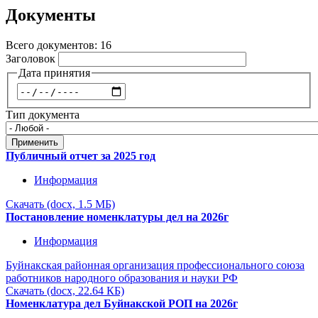
навигации
Документы
Всего документов: 16
Заголовок
Дата принятия
Дата
Тип документа
Применить
Публичный отчет за 2025 год
Информация
Скачать (docx, 1.5 МБ)
Постановление номенклатуры дел на 2026г
Информация
Буйнакская районная организация профессионального союза
работников народного образования и науки РФ
Скачать (docx, 22.64 КБ)
Номенклатура дел Буйнакской РОП на 2026г