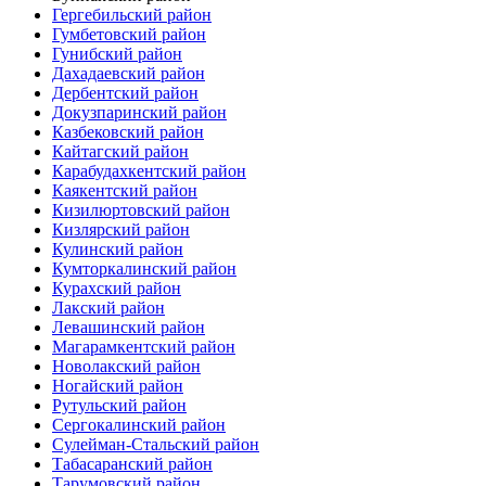
Гергебильский район
Гумбетовский район
Гунибский район
Дахадаевский район
Дербентский район
Докузпаринский район
Казбековский район
Кайтагский район
Карабудахкентский район
Каякентский район
Кизилюртовский район
Кизлярский район
Кулинский район
Кумторкалинский район
Курахский район
Лакский район
Левашинский район
Магарамкентский район
Новолакский район
Ногайский район
Рутульский район
Сергокалинский район
Сулейман-Стальский район
Табасаранский район
Тарумовский район