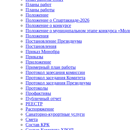
Планы работ
Планы работы
Положение
Положение о Спартакиаде-2026
Положение о конкурсе
Положение о муниципальном этапе конкурса «Мол
Положения
Постановление Президиума
Постановления
Приказ Минобра
Приказы
Приложение
Примерный план работы
Протокол зазесания комиссии
Протокол заседания Комитета
Протокол заседания Президиума
Протоколы
Профактивы
Публичный отчет
РЕЕСТР
Распоряжение
Санаторно-курортные услуги
Смета
Состав КРК
Состав Комитета ХРОП