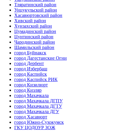
Тляратинский район
Унцукульский район
Хасавюртовский район
Хивский район
Хунзахский район
Цумадинский район
Цунтинский район
Чародинский район
Шамильский район
город Буйнакск
город Дагестанские Огни
город Дербент
город Избербаш
город Каспийск
город Каспийск РИК
город Кизилюрт
город Кизляр
город Махачкала
город Махачкала ДГПУ
город Махачкала ДГТУ
город Махачкала ДГУ
город Хасавюрт
город Южно-Сухокумск
ГКУ ЦОДОУР ЗОЖ