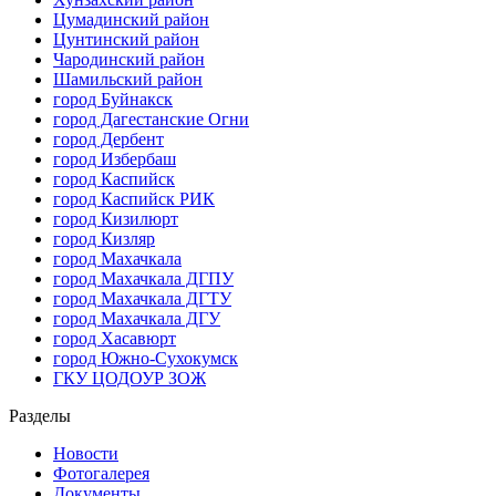
Цумадинский район
Цунтинский район
Чародинский район
Шамильский район
город Буйнакск
город Дагестанские Огни
город Дербент
город Избербаш
город Каспийск
город Каспийск РИК
город Кизилюрт
город Кизляр
город Махачкала
город Махачкала ДГПУ
город Махачкала ДГТУ
город Махачкала ДГУ
город Хасавюрт
город Южно-Сухокумск
ГКУ ЦОДОУР ЗОЖ
Разделы
Новости
Фотогалерея
Документы