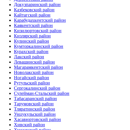
Докузпаринский район
Казбековский район
Кайтагский район
Карабудахкентский район
Каякентский район
Кизилюртовский район
Кизлярский район
Кулинский район
Кумторкалинский район
Курахский район
Лакский район
Левашинский район
Магарамкентский район
Новолакский район
Ногайский район
Рутульский район
Сергокалинский район
Сулейман-Стальский район
Табасаранский район
Тарумовский район
Тляратинский район
Унцукульский район
Хасавюртовский район
Хивский район
Хунзахский район