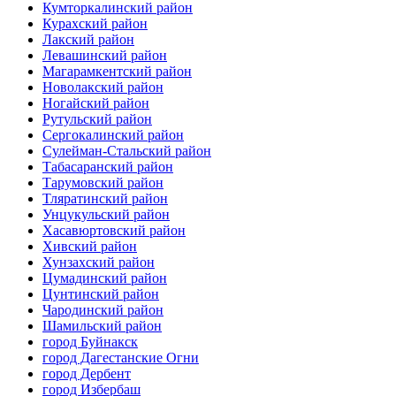
Кумторкалинский район
Курахский район
Лакский район
Левашинский район
Магарамкентский район
Новолакский район
Ногайский район
Рутульский район
Сергокалинский район
Сулейман-Стальский район
Табасаранский район
Тарумовский район
Тляратинский район
Унцукульский район
Хасавюртовский район
Хивский район
Хунзахский район
Цумадинский район
Цунтинский район
Чародинский район
Шамильский район
город Буйнакск
город Дагестанские Огни
город Дербент
город Избербаш