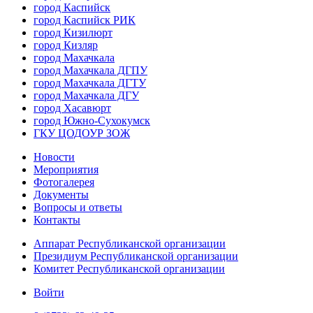
город Каспийск
город Каспийск РИК
город Кизилюрт
город Кизляр
город Махачкала
город Махачкала ДГПУ
город Махачкала ДГТУ
город Махачкала ДГУ
город Хасавюрт
город Южно-Сухокумск
ГКУ ЦОДОУР ЗОЖ
Новости
Мероприятия
Фотогалерея
Документы
Вопросы и ответы
Контакты
Аппарат Республиканской организации
Президиум Республиканской организации
Комитет Республиканской организации
Войти