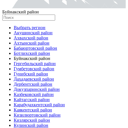
Буйнакский район
Выбрать регион
Акушинский район
Ахвахский район
Ахтынский район
Бабаюртовский район
Ботлихский район
Буйнакский район
Гергебильский район
Гумбетовский район
Гунибский район
Дахадаевский район
Дербентский район
Докузпаринский район
Казбековский район
Кайтагский район
Карабудахкентский район
Каякентский район
Кизилюртовский район
Кизлярский район
Кулинский район