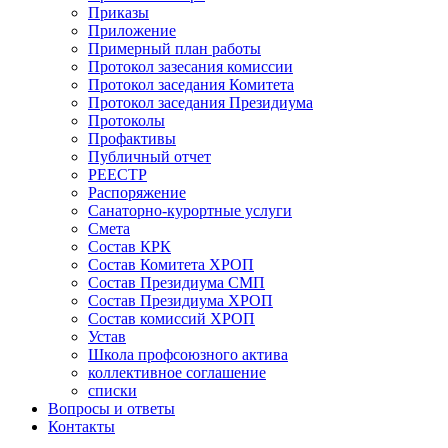
Приказы
Приложение
Примерный план работы
Протокол зазесания комиссии
Протокол заседания Комитета
Протокол заседания Президиума
Протоколы
Профактивы
Публичный отчет
РЕЕСТР
Распоряжение
Санаторно-курортные услуги
Смета
Состав КРК
Состав Комитета ХРОП
Состав Президиума СМП
Состав Президиума ХРОП
Состав комиссий ХРОП
Устав
Школа профсоюзного актива
коллективное соглашение
списки
Вопросы и ответы
Контакты