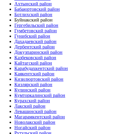
Ахтынский район
Бабаюртовский район
Ботлихский район
Буйнакский район
Гергебильский район
Гумбетовский район
Гунибский район
Дахадаевский район
Дербентский район
Докузпаринский район
Казбековский район
Кайтагский район
Карабудахкентский район
Каякентский район
Кизилюртовский район
Кизлярский район
Кулинский район
Кумторкалинский район
Курахский район
Лакский район
Левашинский район
Магарамкентский район
Новолакский район
Ногайский район
Рутульский район