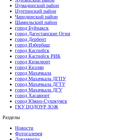
Цумадинский район
Цунтинский район
Чародинский район
Шамильский район
город Буйнакск
город Дагестанские Огни
город Дербент
город Избербаш
город Каспийск
город Каспийск РИК
город Кизилюрт
город Кизляр
город Махачкала
город Махачкала ДГПУ
город Махачкала ДГТУ
город Махачкала ДГУ
город Хасавюрт
город Южно-Сухокумск
ГКУ ЦОДОУР ЗОЖ
Разделы
Новости
Фотогалерея
Документы