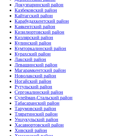
Докузпаринский район
Казбековский район
Кайтагский район
Карабудахкентский район
Каякентский район
Кизилюртовский район
Кизлярский район
Кулинский район
Кумторкалинский район
Курахский район
Лакский район
Левашинский район
Магарамкентский район
Новолакский район
Ногайский район
Рутульский район
Сергокалинский район
Сулейман-Стальский район
Табасаранский район
Тарумовский район
Тляратинский район
Унцукульский район
Хасавюртовский район
Хивский район
Хунзахский район