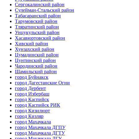
Сергокалинский район
Сулейман-Стальский район
Табасаранский район
Тарумовский район
Тляратинский район
Унцукульский район
Хасавюртовский район
Хивский район
Хунзахский район
Цумадинский район
Цунтинский район
Чародинский район
Шамильский район
город Буйнакск
город Дагестанские Огни
город Дербент
город Избербаш
город Каспийск
город Каспийск РИК
город Кизилюрт
город Кизляр
город Махачкала
город Махачкала ДГПУ
город Махачкала ДГТУ
город Махачкала ДГУ