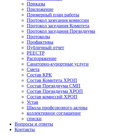
Приказы
Приложение
Примерный план работы
Протокол зазесания комиссии
Протокол заседания Комитета
Протокол заседания Президиума
Протоколы
Профактивы
Публичный отчет
РЕЕСТР
Распоряжение
Санаторно-курортные услуги
Смета
Состав КРК
Состав Комитета ХРОП
Состав Президиума СМП
Состав Президиума ХРОП
Состав комиссий ХРОП
Устав
Школа профсоюзного актива
коллективное соглашение
списки
Вопросы и ответы
Контакты